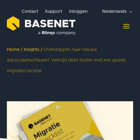
Contact
Support
Inloggen
Nederlands
Home
/
Insights
/
Overstappen naar nieuwe
advocatensoftware? Vermijd deze fouten met een goede
migratiechecklist