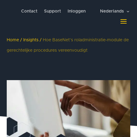
Contact
Support
Inloggen
Nederlands
Home
/
Insights
/
Hoe BaseNet’s roladministratie-module de
gerechtelijke procedures vereenvoudigt